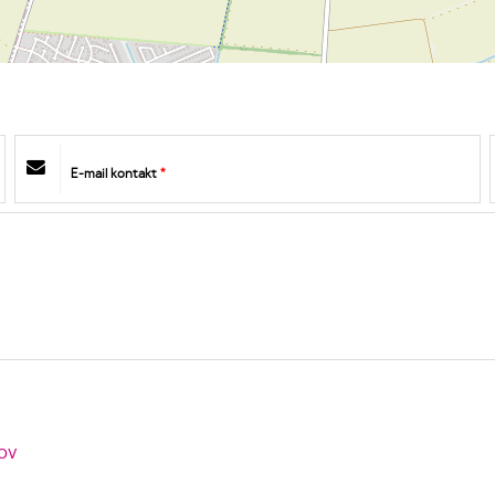
E-mail kontakt
*
ov