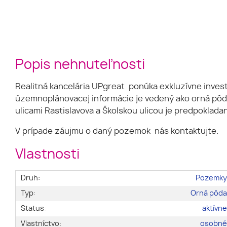
Popis nehnuteľnosti
Realitná kancelária UPgreat ponúka exkluzívne inves
územnoplánovacej informácie je vedený ako orná pôd
ulicami Rastislavova a Školskou ulicou je predpoklada
V prípade záujmu o daný pozemok nás kontaktujte.
Vlastnosti
Druh:
Pozemk
Typ:
Orná pôd
Status:
aktívn
Vlastníctvo:
osobn