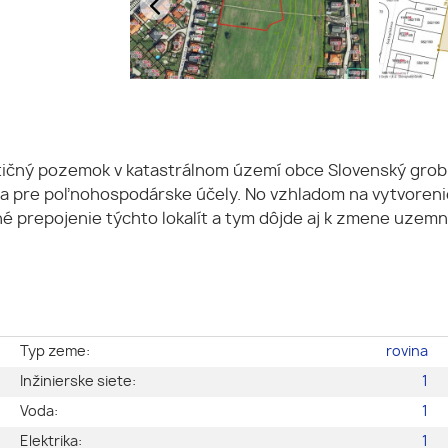
tičný pozemok v katastrálnom území obce Slovenský grob 
a pre poľnohospodárske účely. No vzhladom na vytvoreni
né prepojenie týchto lokalít a tym dôjde aj k zmene uzemné
y
Typ zeme:
rovina
a
Inžinierske siete:
1
e
Voda:
1
é
Elektrika:
1