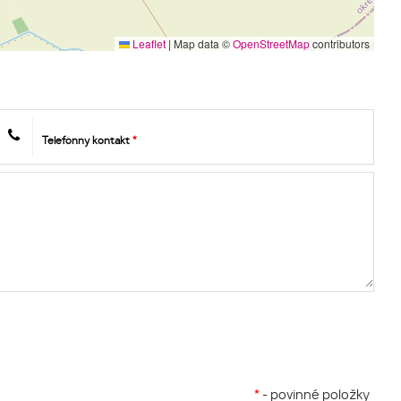
Leaflet
|
Map data ©
OpenStreetMap
contributors
Telefónny kontakt
*
*
- povinné položky