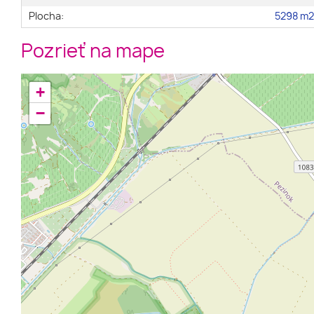
Plocha:
5298 m
Pozrieť na mape
+
−