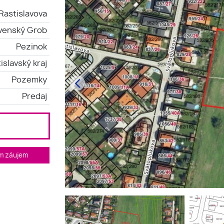
Rastislavova
venský Grob
Pezinok
islavský kraj
Pozemky
Predaj
m záujem