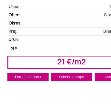
Ulica:
Obec:
Slo
Okres:
Kraj:
Brat
Druh:
Typ:
21 €/m2
Poslať známemu
Poloha na mape
Má