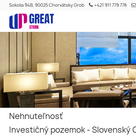
Sokolia 94B, 90025 Chorvátsky Grob
+421 911 779 776
Nehnuteľnosť
Investičný pozemok - Slovenský 