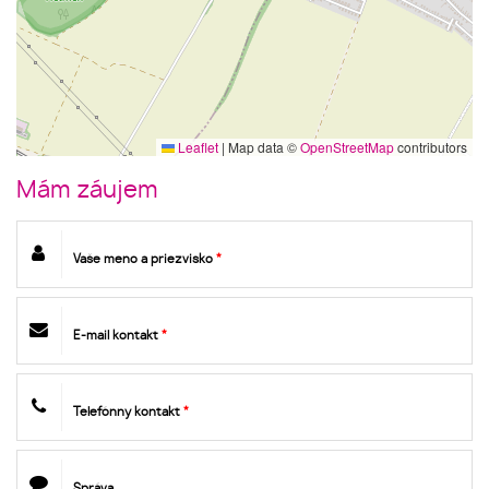
Leaflet
|
Map data ©
OpenStreetMap
contributors
Mám záujem
Vaše meno a priezvisko
*
E-mail kontakt
*
Telefónny kontakt
*
Správa