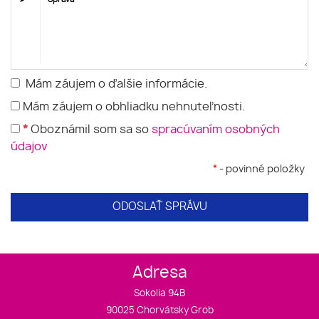
Mám záujem o ďalšie informácie.
Mám záujem o obhliadku nehnuteľnosti.
*
Oboznámil som sa so
spracúvaním osobných
údajov
*
- povinné položky
ODOSLAŤ SPRÁVU
Adresa
Sokolia 94B
90025 Chorvátsky Grob