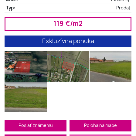
Typ:
Predaj
119 €/m2
Exkluzívna ponuka
Poslať známemu
Poloha na mape